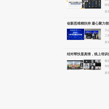
研
系部
发表
创新思维精扶持 凝心聚力
为
工
电工
发表
结对帮扶显真情，线上培训
根
学
霞主
发表