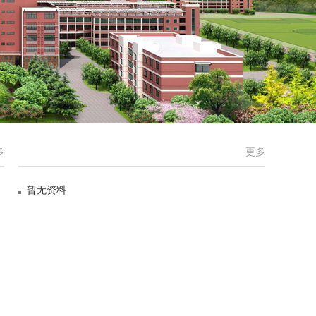
多
更多
暂无资料