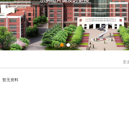
更
暂无资料