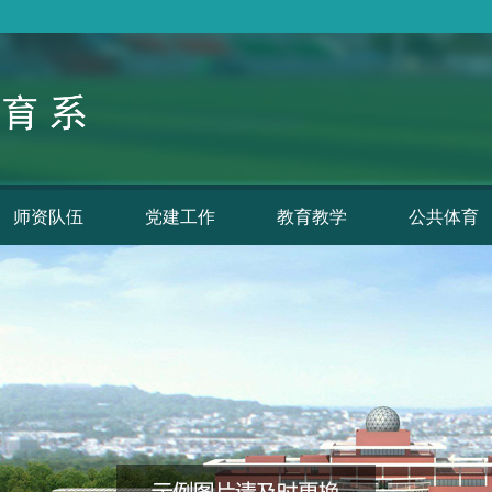
师资队伍
党建工作
教育教学
公共体育