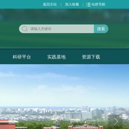
返回主站
|
加入收藏
|
站群导航
搜索
科研平台
实践基地
资源下载