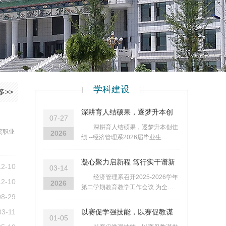
学科建设
多>>
深耕育人结硕果，逐梦升本创
07-27
佳绩
深耕育人结硕果，逐梦升本创佳
贸职业
2026
绩 --经济管理系2026届毕业生…
凝心聚力启新程 笃行实干谱新
12-10
03-14
篇
经济管理系召开2025-2026学年
12-10
2026
第二学期教育教学工作会议 为全…
08-29
03-11
以赛促学强技能，以赛促教谋
01-05
发展