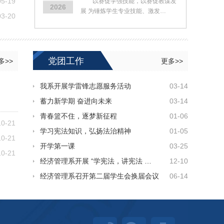
05-19
以赛促学强技能，以赛促教谋发
2026
计行业产教融合共同体副理事长单位
经济管理系召开2024-2025学
展 为锤炼学生专业技能、激发…
03-20
党团工作
多>>
更多>>
我系开展学雷锋志愿服务活动
03-14
蓄力新学期 奋进向未来
03-14
青春篮不住，逐梦新征程
01-06
10-21
学习宪法知识，弘扬法治精神
01-05
10-21
开学第一课
03-25
10-21
经济管理系开展 “学宪法，讲宪法 …
12-10
经济管理系召开第二届学生会换届会议
06-14