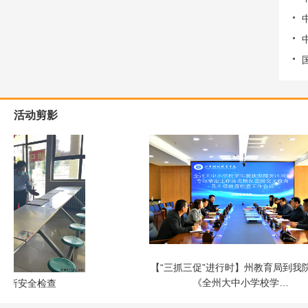
活动剪影
【“三抓三促”进行时】州教育局到我
《全州大中小学校学…
场所安全检查