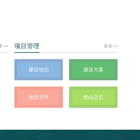
处召开”三抓三促“行动部署会
临夏现代职业学院召开2024年
项目管理
多>>
更多>>
建设动态
建设方案
政策文件
他山之石