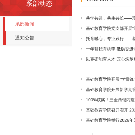
系部动态
共学共进，共生共长——
系部新闻
基础教育学院党支部开展“
通知公告
托育暖心，专业践行——
十年耕耘育桃李 砥砺奋
以赛砺能育人才 匠心筑
基础教育学院开展“学雷锋
基础教育学院开展新学期
100%获奖！三金两银闪
基础教育学院召开召开 20
基础教育学院举行2026