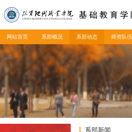
网站首页
系部概况
系部动态
师资队
系部新闻