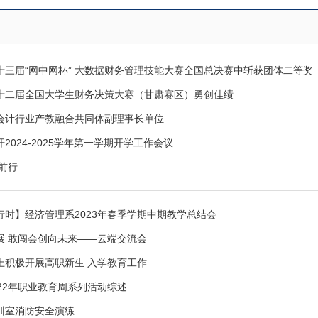
十三届“网中网杯” 大数据财务管理技能大赛全国总决赛中斩获团体二等奖
十二届全国大学生财务决策大赛（甘肃赛区）勇创佳绩
会计行业产教融合共同体副理事长单位
2024-2025学年第一学期开学工作会议
前行
行时】经济管理系2023年春季学期中期教学总结会
展 敢闯会创向未来——云端交流会
上积极开展高职新生 入学教育工作
22年职业教育周系列活动综述
训室消防安全演练