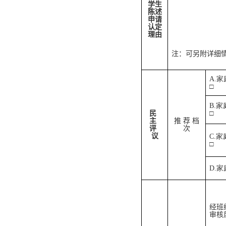
学生
陈述
申请
认定
理由
注：可另附详细
A.
□
B.
民
□
主
推 荐 档
评
次
议
C.
□
D.
经
班
审核