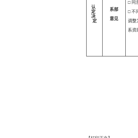
□ 
认
系部
定
□ 
决
意见
定
调整
系资