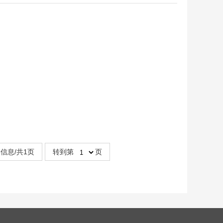
信息/共1页
转到第
页