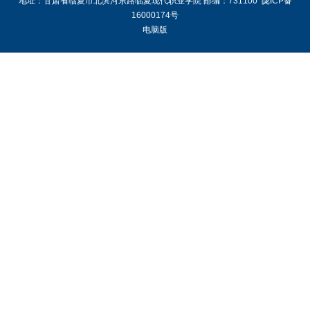
地址：甘肃省临夏市北滨河东路临夏现代职业学院 邮编：731100
陇ICP备
16000174号
电脑版