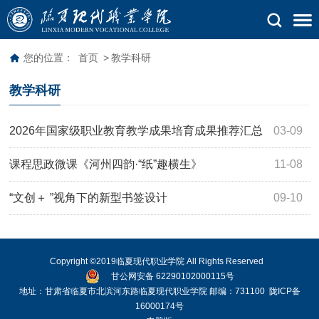
您的位置：
首页
>
教学科研
教学科研
2026年国家级职业教育教学成果培育成果推荐汇总
03-09
表
课程思政微课《河州四韵·“纸”趣横生》
11-08
“文创＋ ”视角下的新型书签设计
09-10
Copyright ©2019临夏现代职业学院 All Rights Reserved
甘公网安备 62290102000115号
地址：甘肃省临夏市北滨河东路临夏现代职业学院 邮编：731100
陇ICP备
16000174号