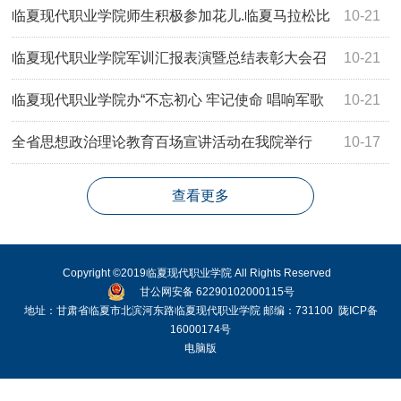
临夏现代职业学院师生积极参加花儿.临夏马拉松比
10-21
赛
临夏现代职业学院军训汇报表演暨总结表彰大会召
10-21
开
临夏现代职业学院办“不忘初心 牢记使命 唱响军歌
10-21
喜迎国庆”歌咏比赛
全省思想政治理论教育百场宣讲活动在我院举行
10-17
查看更多
Copyright ©2019临夏现代职业学院 All Rights Reserved
甘公网安备 62290102000115号
地址：甘肃省临夏市北滨河东路临夏现代职业学院 邮编：731100
陇ICP备
16000174号
电脑版