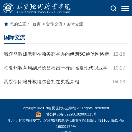
您的位置：
首页
>
合作交流
>
国际交流
国际交流
我院马敬雄老师在商务部举办的伊朗5G通信网络新
12-15
技术研修班担任翻译
临夏州教育局副局长吕福昌一行到临夏现代职业学
10-27
院开展外事工作调研
我院伊朗籍外教穆尔台扎在央视亮相
04-23
Copyright ©2019临夏现代职业学院 All Rights Reserved
甘公网安备 62290102000115号
地址：甘肃省临夏市北滨河东路临夏现代职业学院 邮编：731100
陇ICP备
16000174号