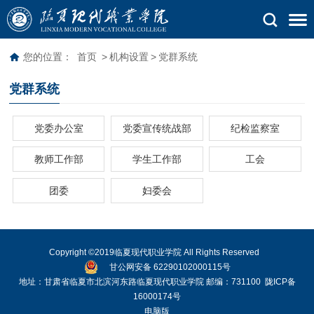
您的位置：
首页
>
机构设置
>
党群系统
党群系统
党委办公室
党委宣传统战部
纪检监察室
教师工作部
学生工作部
工会
团委
妇委会
Copyright ©2019临夏现代职业学院 All Rights Reserved
甘公网安备 62290102000115号
地址：甘肃省临夏市北滨河东路临夏现代职业学院 邮编：731100
陇ICP备
16000174号
电脑版