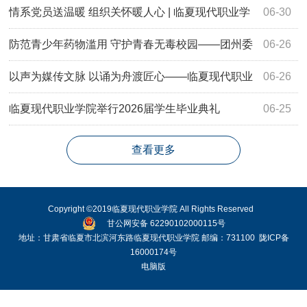
年大会
情系党员送温暖 组织关怀暖人心 | 临夏现代职业学
06-30
院开展“七一”前夕走访慰问党员活动
防范青少年药物滥用 守护青春无毒校园——团州委
06-26
联合州禁毒办、临夏现代职业学院开展禁毒宣传进校园活动
以声为媒传文脉 以诵为舟渡匠心——临夏现代职业
06-26
学院举行第八届中华经典诵写讲“诵读中国”大赛
临夏现代职业学院举行2026届学生毕业典礼
06-25
查看更多
Copyright ©2019临夏现代职业学院 All Rights Reserved
甘公网安备 62290102000115号
地址：甘肃省临夏市北滨河东路临夏现代职业学院 邮编：731100
陇ICP备
16000174号
电脑版