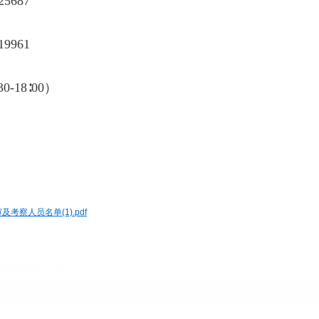
5687
9961
-18∶00）
察人员名单(1).pdf