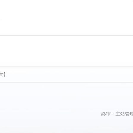
频
大
】
终审：主站管